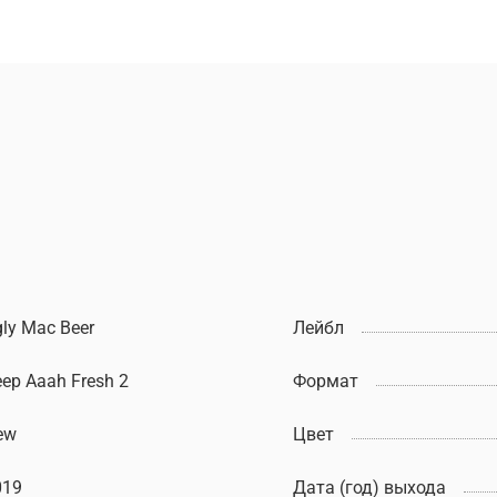
ly Mac Beer
Лейбл
ep Aaah Fresh 2
Формат
ew
Цвет
019
Дата (год) выхода