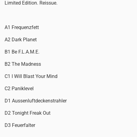
Limited Edition. Reissue.
A1 Frequenzfett
A2 Dark Planet
B1 Be F.L.A.M.E.
B2 The Madness
C1 I Will Blast Your Mind
C2 Paniklevel
D1 Aussenluftdeckenstrahler
D2 Tonight Freak Out
D3 Feuerfalter