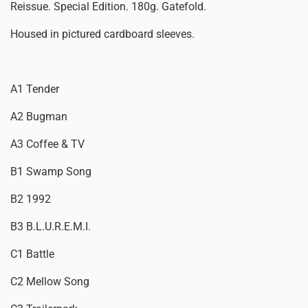
Reissue. Special Edition. 180g. Gatefold.
Housed in pictured cardboard sleeves.
A1 Tender
A2 Bugman
A3 Coffee & TV
B1 Swamp Song
B2 1992
B3 B.L.U.R.E.M.I.
C1 Battle
C2 Mellow Song