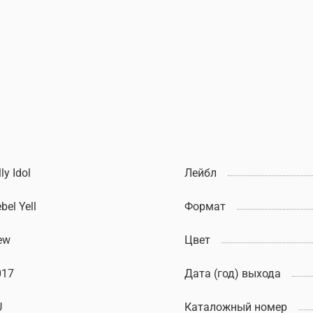
lly Idol
Лейбл
bel Yell
Формат
ew
Цвет
017
Дата (год) выхода
U
Каталожный номер