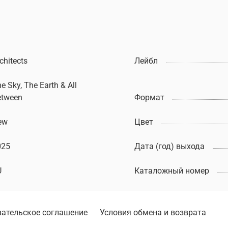
chitects
Лейбл
e Sky, The Earth & All
etween
Формат
ew
Цвет
025
Дата (год) выхода
U
Каталожный номер
ательское соглашение
Условия обмена и возврата