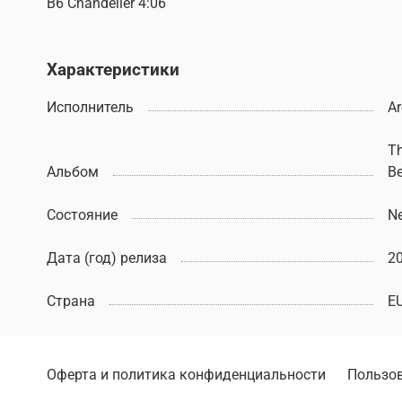
B6 Chandelier 4:06
Характеристики
Исполнитель
Ar
Th
Альбом
B
Состояние
N
Дата (год) релиза
2
Страна
E
Оферта и политика конфиденциальности
Пользов