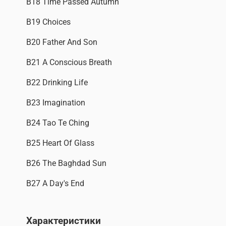
B18 Time Passed Autumn
B19 Choices
B20 Father And Son
B21 A Conscious Breath
B22 Drinking Life
B23 Imagination
B24 Tao Te Ching
B25 Heart Of Glass
B26 The Baghdad Sun
B27 A Day's End
Характеристики