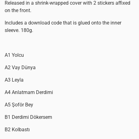
Released in a shrink-wrapped cover with 2 stickers affixed
on the front.
Includes a download code that is glued onto the inner
sleeve. 180g.
A1 Yolcu
A2 Vay Dünya
A3 Leyla
A4 Anlatmam Derdimi
A5 Şoför Bey
B1 Derdimi Dökersem
B2 Kolbastı