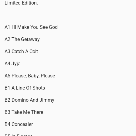
Limited Edition.
A1 I'll Make You See God
A2 The Getaway
A3 Catch A Colt
A4 Jyja
A5 Please, Baby, Please
B1 A Line Of Shots
B2 Domino And Jimmy
B3 Take Me There
B4 Concealer