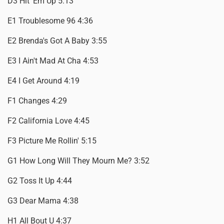
D3 Hit 'Em Up 5:13
E1 Troublesome 96 4:36
E2 Brenda's Got A Baby 3:55
E3 I Ain't Mad At Cha 4:53
E4 I Get Around 4:19
F1 Changes 4:29
F2 California Love 4:45
F3 Picture Me Rollin' 5:15
G1 How Long Will They Mourn Me? 3:52
G2 Toss It Up 4:44
G3 Dear Mama 4:38
H1 All Bout U 4:37