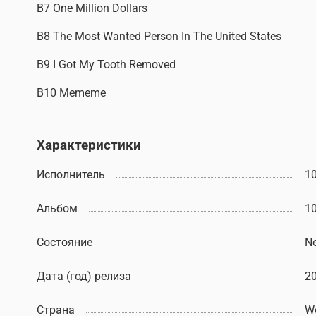
B7 One Million Dollars
B8 The Most Wanted Person In The United States
B9 I Got My Tooth Removed
B10 Mememe
Характеристики
Исполнитель
1
Альбом
1
Состояние
N
Дата (год) релиза
2
Страна
W