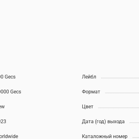
00 Gecs
Лейбл
0000 Gecs
Формат
ew
Цвет
023
Дата (год) выхода
orldwide
Каталожный номер